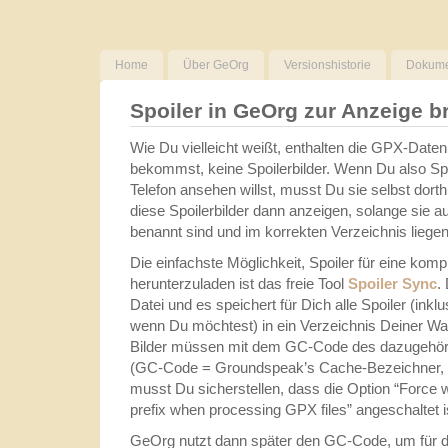
Home
Über GeOrg
Versionshistorie
Dokume
Spoiler in GeOrg zur Anzeige b
Wie Du vielleicht weißt, enthalten die GPX-Dat
bekommst, keine Spoilerbilder. Wenn Du also Spo
Telefon ansehen willst, musst Du sie selbst dort
diese Spoilerbilder dann anzeigen, solange sie 
benannt sind und im korrekten Verzeichnis liegen
Die einfachste Möglichkeit, Spoiler für eine kom
herunterzuladen ist das freie Tool
Spoiler Sync
.
Datei und es speichert für Dich alle Spoiler (ink
wenn Du möchtest) in ein Verzeichnis Deiner Wa
Bilder müssen mit dem GC-Code des dazugehö
(GC-Code = Groundspeak’s Cache-Bezeichner,
musst Du sicherstellen, dass die Option “Force
prefix when processing GPX files” angeschaltet i
GeOrg nutzt dann später den GC-Code, um für d