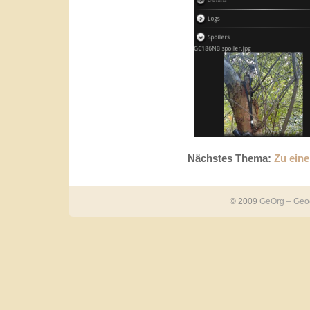
Nächstes Thema:
Zu ein
© 2009
GeOrg – Geoc